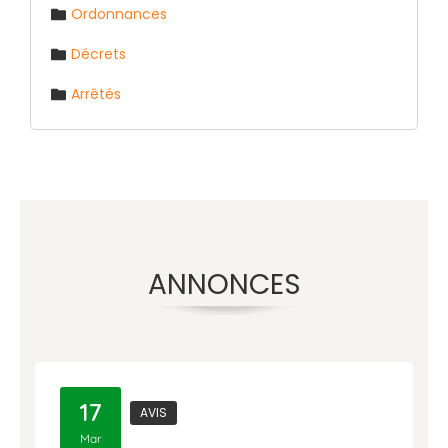
Ordonnances
Décrets
Arrêtés
ANNONCES
17
AVIS
Mar