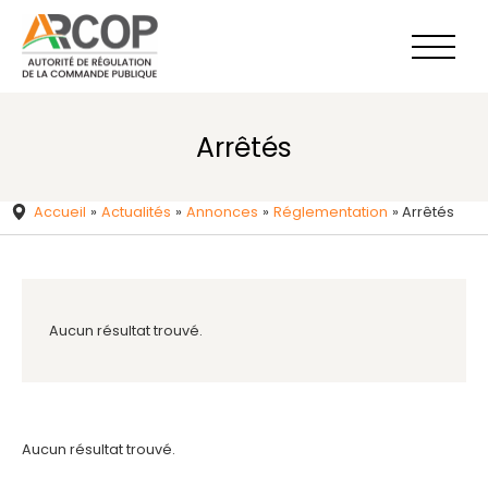
Aller
au
contenu
Arrêtés
Accueil
»
Actualités
»
Annonces​
»
Réglementation
»
Arrêtés
Aucun résultat trouvé.
Aucun résultat trouvé.