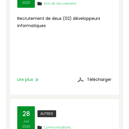
2025
Avis de recrutement
Recrutement de deux (02) développeurs
R
informatiques
a
Lire plus
Télécharger
L
28
AUTRES
Juil
2026
Communications