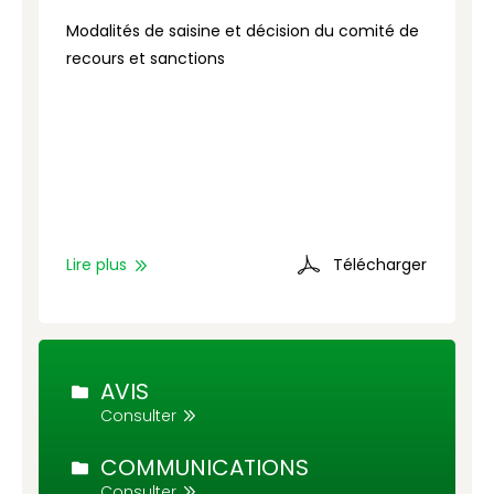
Modalités de saisine et décision du comité de
G
recours et sanctions
g
d
Lire plus
Télécharger
L
AVIS
Consulter
COMMUNICATIONS
Consulter