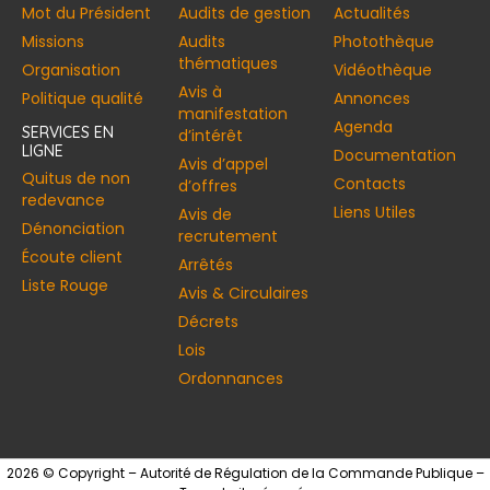
Mot du Président
Audits de gestion
Actualités
Missions
Audits
Photothèque
thématiques
Organisation
Vidéothèque
Avis à
Politique qualité
Annonces​
manifestation
Agenda
SERVICES EN
d’intérêt
LIGNE
Documentation
Avis d’appel
Quitus de non
Contacts
d’offres
redevance
Liens Utiles
Avis de
Dénonciation
recrutement
Écoute client
Arrêtés
Liste Rouge
Avis & Circulaires
Décrets
Lois
Ordonnances
2026 © Copyright – Autorité de Régulation de la Commande Publique –