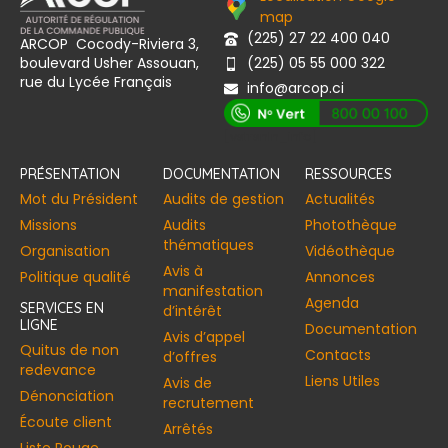
map
(225) 27 22 400 040
ARCOP Cocody-Riviera 3,
boulevard Usher Assouan,
(225) 05 55 000 322
rue du Lycée Français
info@arcop.ci
[vstrsnln_info]
PRÉSENTATION
DOCUMENTATION
RESSOURCES
Mot du Président
Audits de gestion
Actualités
Missions
Audits
Photothèque
thématiques
Organisation
Vidéothèque
Avis à
Politique qualité
Annonces​
manifestation
Agenda
SERVICES EN
d’intérêt
LIGNE
Documentation
Avis d’appel
Quitus de non
Contacts
d’offres
redevance
Liens Utiles
Avis de
Dénonciation
recrutement
Écoute client
Arrêtés