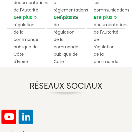
documentations
et
les
de l'Autorité
réglementations
communications
Lire plus
Lire plus
Lire plus
de
de l'Autorité
et
régulation
de
documentations
de la
régulation
de l'Autorité
commande
de la
de
publique de
commande
régulation
Côte
publique de
de la
d'Ivoire
Côte
commande
d'Ivoire
publique
RÉSEAUX SOCIAUX