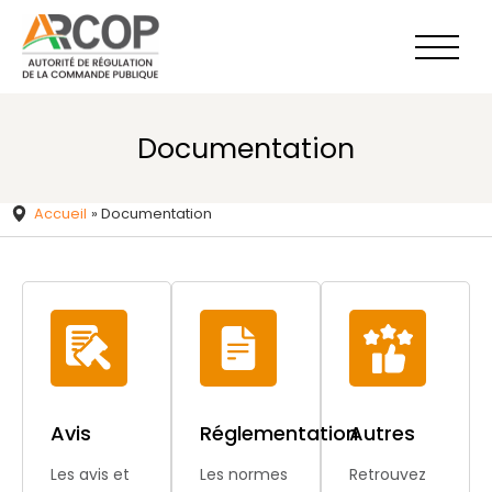
Aller
au
contenu
Documentation
Accueil
»
Documentation
Avis
Réglementation
Autres
Les avis et
Les normes
Retrouvez