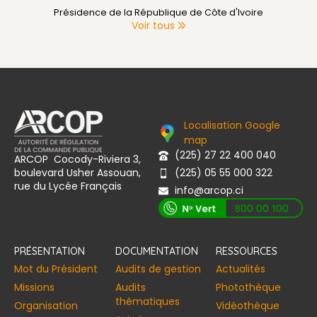
Primature de Côte d'Ivoire
Voir tous
Localisation Google
map
(225) 27 22 400 040
ARCOP Cocody-Riviera 3,
boulevard Usher Assouan,
(225) 05 55 000 322
rue du Lycée Français
info@arcop.ci
[vstrsnln_info]
PRÉSENTATION
DOCUMENTATION
RESSOURCES
Mot du Président
Audits de gestion
Actualités
Missions
Audits
Photothèque
thématiques
Organisation
Vidéothèque