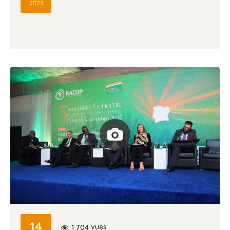
2023
14
vues
1 704