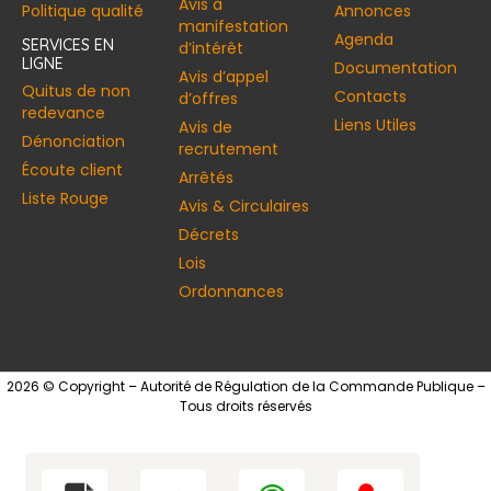
Avis à
Politique qualité
Annonces​
manifestation
Agenda
SERVICES EN
d’intérêt
LIGNE
Documentation
Avis d’appel
Quitus de non
Contacts
d’offres
redevance
Liens Utiles
Avis de
Dénonciation
recrutement
Écoute client
Arrêtés
Liste Rouge
Avis & Circulaires
Décrets
Lois
Ordonnances
2026 © Copyright – Autorité de Régulation de la Commande Publique –
Tous droits réservés