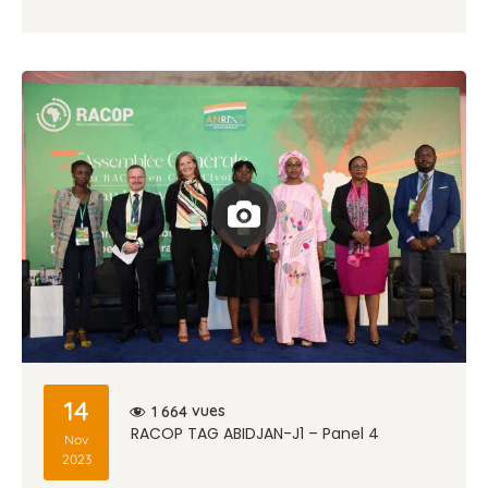
14
vues
1 664
RACOP TAG ABIDJAN-J1 – Panel 4
Nov
2023