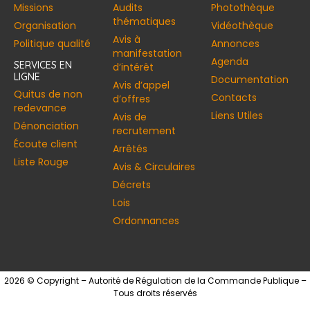
Missions
Audits
Photothèque
thématiques
Organisation
Vidéothèque
Avis à
Politique qualité
Annonces​
manifestation
Agenda
SERVICES EN
d’intérêt
LIGNE
Documentation
Avis d’appel
Quitus de non
Contacts
d’offres
redevance
Liens Utiles
Avis de
Dénonciation
recrutement
Écoute client
Arrêtés
Liste Rouge
Avis & Circulaires
Décrets
Lois
Ordonnances
2026 © Copyright – Autorité de Régulation de la Commande Publique –
Tous droits réservés