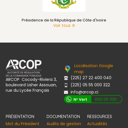
Présidence de la République de Côte d'Ivoire
Voir tous
Localisation Google
map
(225) 27 22 400 040
ARCOP Cocody-Riviera 3,
boulevard Usher Assouan,
(225) 05 55 000 322
rue du Lycée Français
info@arcop.ci
[vstrsnln_info]
PRÉSENTATION
DOCUMENTATION
RESSOURCES
Mot du Président
Audits de gestion
Actualités