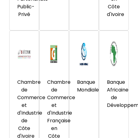
Public-
Côte
Privé
d'Ivoire
Chambre
Chambre
Banque
Banque
de
de
Mondiale
Africaine
Commerce
Commerce
de
et
et
Développem
d'Industrie
d'Industrie
de
Française
Côte
en
d'Ivoire
Côte