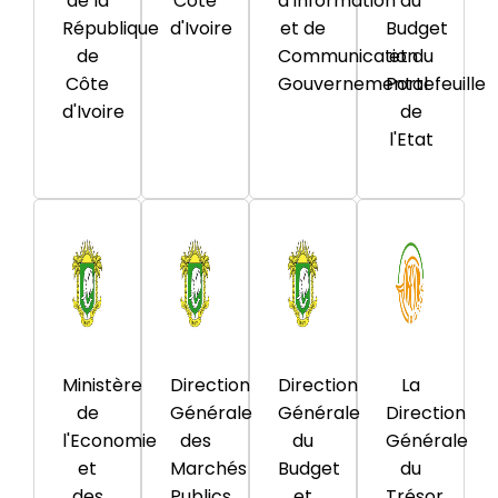
de la
Côte
d'Information
du
République
d'Ivoire
et de
Budget
de
Communication
et du
Côte
Gouvernemental
Portefeuille
d'Ivoire
de
l'Etat
Ministère
Direction
Direction
La
de
Générale
Générale
Direction
l'Economie
des
du
Générale
et
Marchés
Budget
du
des
Publics
et
Trésor