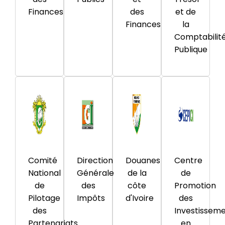
Finances
des
et de
Finances
la
Comptabilit
Publique
Comité
Direction
Douanes
Centre
National
Générale
de la
de
de
des
côte
Promotion
Pilotage
Impôts
d'Ivoire
des
des
Investissem
Partenariats
en