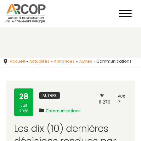
Aller
au
contenu
Accueil
»
Actualités
»
Annonces​
»
Autres
»
Communications
28
AUTRES
vue
s
8 270
Juil
Communications
2026
Les dix (10) dernières