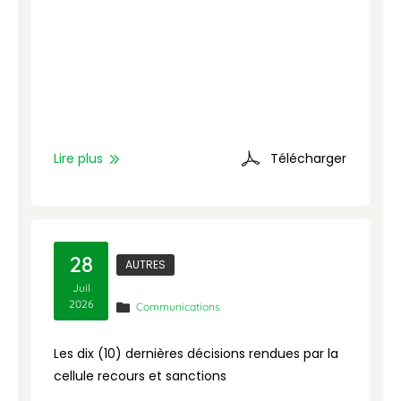
Lire plus
Télécharger
L
28
AUTRES
Juil
2026
Communications
Les dix (10) dernières décisions rendues par la
cellule recours et sanctions