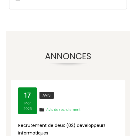
ANNONCES
17
AVIS
Mar
2025
Avis de recrutement
Recrutement de deux (02) développeurs
R
informatiques
a