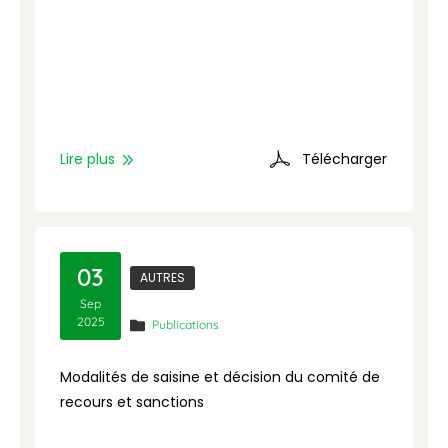
Lire plus
Télécharger
03
AUTRES
Sep
2025
Publications
Modalités de saisine et décision du comité de
G
recours et sanctions
g
d