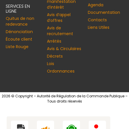
manifestation
Agenda
SERVICES EN
d’intérêt
LIGNE
Documentation
Avis d’appel
Quitus de non
Contacts
d’offres
redevance
Liens Utiles
Avis de
Dénonciation
recrutement
Écoute client
Arrêtés
Liste Rouge
Avis & Circulaires
Décrets
Lois
Ordonnances
2026 © Copyright – Autorité de Régulation de la Commande Publique –
Tous droits réservés