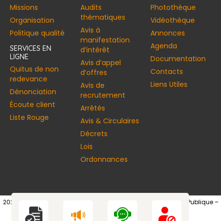
Missions
Audits
Photothèque
thématiques
Organisation
Vidéothèque
Avis à
Politique qualité
Annonces​
manifestation
Agenda
SERVICES EN
d’intérêt
LIGNE
Documentation
Avis d’appel
Quitus de non
Contacts
d’offres
redevance
Liens Utiles
Avis de
Dénonciation
recrutement
Écoute client
Arrêtés
Liste Rouge
Avis & Circulaires
Décrets
Lois
Ordonnances
2026 © Copyright – Autorité de Régulation de la Commande Publique –
Tous droits réservés