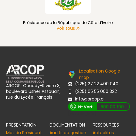
Présidence de la République de Côte d'Ivoire
Voir tous
Localisation Google
map
(225) 27 22 400 040
ARCOP Cocody-Riviera 3,
boulevard Usher Assouan,
(225) 05 55 000 322
rue du Lycée Français
info@arcop.ci
[vstrsnln_info]
PRÉSENTATION
DOCUMENTATION
RESSOURCES
Mot du Président
Audits de gestion
Actualités