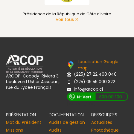
Primature de Côte d'Ivoire
Voir tous
Localisation Google
map
(225) 27 22 400 040
ARCOP Cocody-Riviera 3,
boulevard Usher Assouan,
(225) 05 55 000 322
rue du Lycée Français
info@arcop.ci
[vstrsnln_info]
PRÉSENTATION
DOCUMENTATION
RESSOURCES
Mot du Président
Audits de gestion
Actualités
Missions
Audits
Photothèque