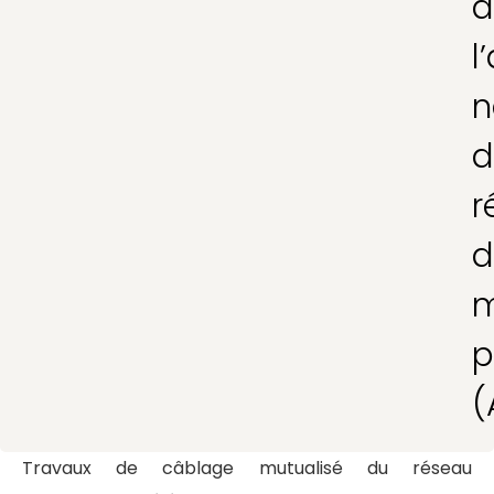
d
l
n
d
r
d
m
p
(
Travaux de câblage mutualisé du réseau