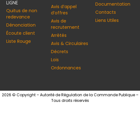
LIGNE
Documentation
Avis d’appel
Quitus de non
Contacts
d’offres
redevance
Liens Utiles
Avis de
Dénonciation
recrutement
Écoute client
Arrêtés
Liste Rouge
Avis & Circulaires
Décrets
Lois
Ordonnances
2026 © Copyright – Autorité de Régulation de la Commande Publique –
Tous droits réservés