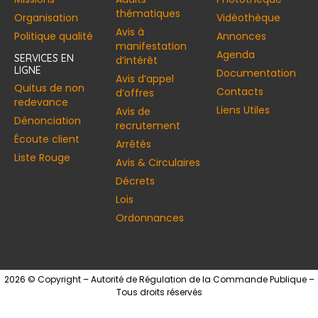
thématiques
Organisation
Vidéothèque
Avis à
Politique qualité
Annonces​
manifestation
Agenda
SERVICES EN
d’intérêt
LIGNE
Documentation
Avis d’appel
Quitus de non
Contacts
d’offres
redevance
Liens Utiles
Avis de
Dénonciation
recrutement
Écoute client
Arrêtés
Liste Rouge
Avis & Circulaires
Décrets
Lois
Ordonnances
2026 © Copyright – Autorité de Régulation de la Commande Publique –
Tous droits réservés