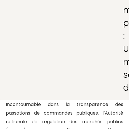
m
p
:
U
m
s
d
Incontournable dans la transparence des
passations de commandes publiques, l’Autorité
nationale de régulation des marchés publics