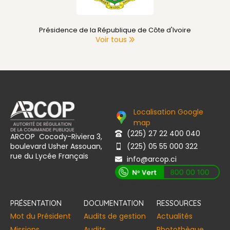
Primature de Côte d'Ivoire
Voir tous
Localisation Google
map
(225) 27 22 400 040
ARCOP Cocody-Riviera 3,
boulevard Usher Assouan,
(225) 05 55 000 322
rue du Lycée Français
info@arcop.ci
[vstrsnln_info]
PRÉSENTATION
DOCUMENTATION
RESSOURCES
Mot du Président
Audits de gestion
Actualités
Missions
Audits
Photothèque