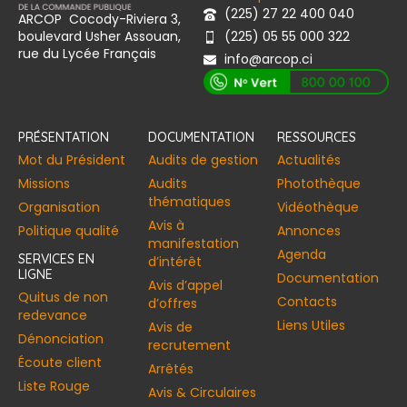
(225) 27 22 400 040
ARCOP Cocody-Riviera 3,
boulevard Usher Assouan,
(225) 05 55 000 322
rue du Lycée Français
info@arcop.ci
[vstrsnln_info]
PRÉSENTATION
DOCUMENTATION
RESSOURCES
Mot du Président
Audits de gestion
Actualités
Missions
Audits
Photothèque
thématiques
Organisation
Vidéothèque
Avis à
Politique qualité
Annonces​
manifestation
Agenda
SERVICES EN
d’intérêt
LIGNE
Documentation
Avis d’appel
Quitus de non
Contacts
d’offres
redevance
Liens Utiles
Avis de
Dénonciation
recrutement
Écoute client
Arrêtés
Liste Rouge
Avis & Circulaires