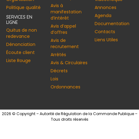
Avis à
Politique qualité
Annonces​
manifestation
Agenda
SERVICES EN
d’intérêt
LIGNE
Documentation
Avis d’appel
Quitus de non
Contacts
d’offres
redevance
Liens Utiles
Avis de
Dénonciation
recrutement
Écoute client
Arrêtés
Liste Rouge
Avis & Circulaires
Décrets
Lois
Ordonnances
2026 © Copyright – Autorité de Régulation de la Commande Publique –
Tous droits réservés