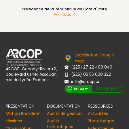
Primature de Côte d'Ivoire
Voir tous
Localisation Google
map
(225) 27 22 400 040
ARCOP Cocody-Riviera 3,
boulevard Usher Assouan,
(225) 05 55 000 322
rue du Lycée Français
info@arcop.ci
[vstrsnln_info]
PRÉSENTATION
DOCUMENTATION
RESSOURCES
Mot du Président
Audits de gestion
Actualités
Missions
Audits
Photothèque
thématiques
Organisation
Vidéothèque