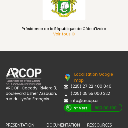
Primature de Côte d'Ivoire
Voir tous
Localisation Google
map
(225) 27 22 400 040
ARCOP Cocody-Riviera 3,
boulevard Usher Assouan,
(225) 05 55 000 322
rue du Lycée Français
info@arcop.ci
[vstrsnln_info]
PRÉSENTATION
DOCUMENTATION
RESSOURCES