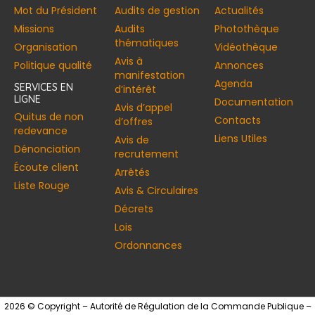
Mot du Président
Audits de gestion
Actualités
Missions
Audits
Photothèque
thématiques
Organisation
Vidéothèque
Avis à
Politique qualité
Annonces​
manifestation
Agenda
SERVICES EN
d’intérêt
LIGNE
Documentation
Avis d’appel
Quitus de non
Contacts
d’offres
redevance
Liens Utiles
Avis de
Dénonciation
recrutement
Écoute client
Arrêtés
Liste Rouge
Avis & Circulaires
Décrets
Lois
Ordonnances
2026 © Copyright – Autorité de Régulation de la Commande Publique –