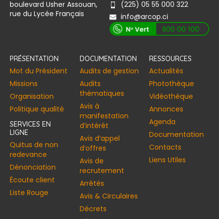
boulevard Usher Assouan,
(225) 05 55 000 322
rue du Lycée Français
info@arcop.ci
[vstrsnln_info]
PRÉSENTATION
DOCUMENTATION
RESSOURCES
Mot du Président
Audits de gestion
Actualités
Missions
Audits
Photothèque
thématiques
Organisation
Vidéothèque
Avis à
Politique qualité
Annonces​
manifestation
Agenda
SERVICES EN
d’intérêt
LIGNE
Documentation
Avis d’appel
Quitus de non
Contacts
d’offres
redevance
Liens Utiles
Avis de
Dénonciation
recrutement
Écoute client
Arrêtés
Liste Rouge
Avis & Circulaires
Décrets