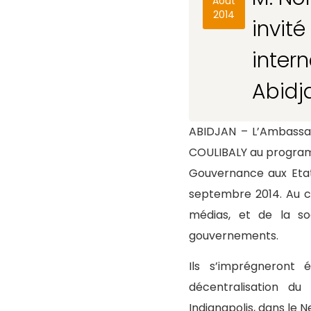
Août
2014
invit
inter
Abidja
ABIDJAN – L’Ambassad
COULIBALY au programm
Gouvernance aux Etats
septembre 2014. Au co
médias, et de la so
gouvernements.
Ils s’imprégneront
décentralisation du 
Indianapolis, dans le N