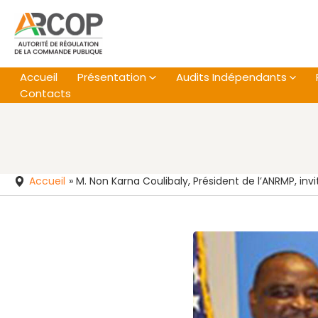
Aller
au
contenu
Accueil
Présentation
Audits Indépendants
Contacts
Accueil
»
M. Non Karna Coulibaly, Président de l’ANRMP, inv