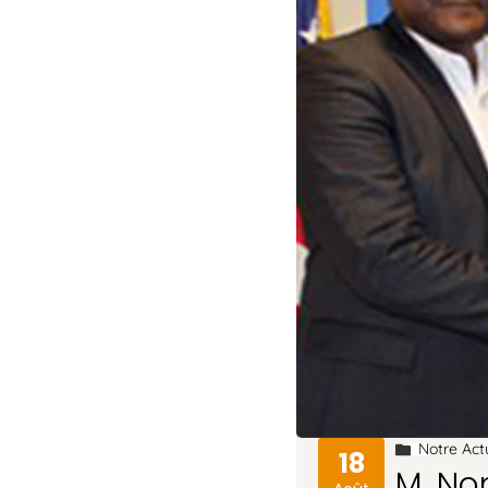
Notre Act
18
M. No