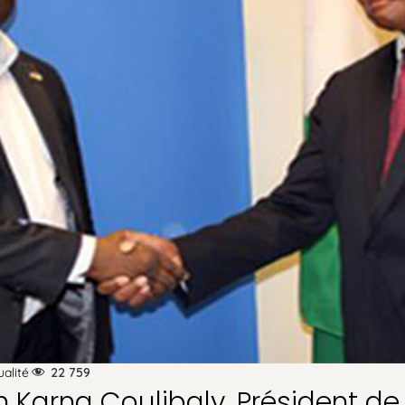
ualité
22 759
n Karna Coulibaly, Président de