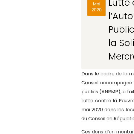
Lutte
Mai
2020
l’Aut
Publi
la Sol
Mercr
Dans le cadre de la m
Conseil accompagné p
publics (ANRMP), a fait
Lutte contre la Pauvr
mai 2020 dans les lo
du Conseil de Régulati
Ces dons d’un montant