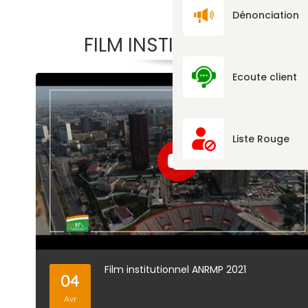
Dénonciation
FILM INSTITUTIONNEL
Ecoute client
Liste Rouge
Film institutionnel ANRMP 2021
04
Avr