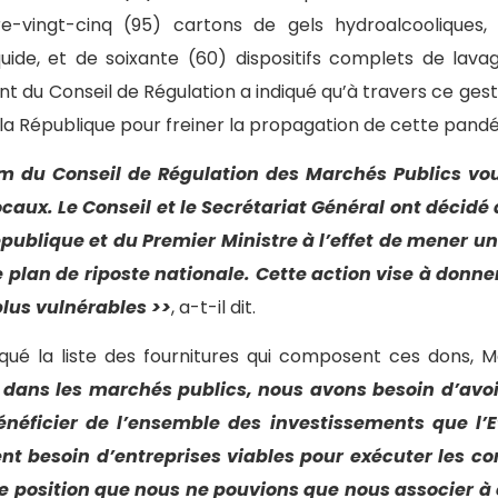
re-vingt-cinq (95) cartons de gels hydroalcooliques, 
uide, et de soixante (60) dispositifs complets de lav
nt du Conseil de Régulation a indiqué qu’à travers ce geste
 la République pour freiner la propagation de cette pand
m du Conseil de Régulation des Marchés Publics vo
ocaux. Le Conseil et le Secrétariat Général ont décidé
épublique et du Premier Ministre à l’effet de mener un
e plan de riposte nationale. Cette action vise à donne
plus vulnérables >>
, a-t-il dit.
ué la liste des fournitures qui composent ces dons, Mo
 dans les marchés publics, nous avons besoin d’avoi
éficier de l’ensemble des investissements que l’Eta
t besoin d’entreprises viables pour exécuter les 
e position que nous ne pouvions que nous associer à c