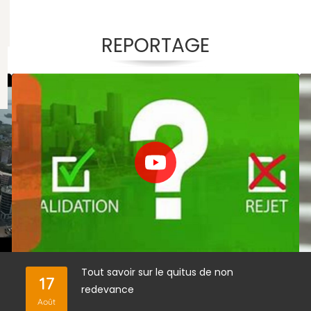
REPORTAGE
Film animatic 7 Décrets
Tout savoir sur le quitus de non
01
17
d’application du code des
redevance
Août
Fév
marchés publics – Ordonnance