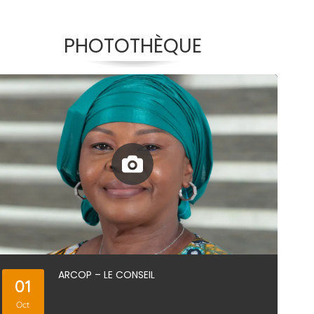
PHOTOTHÈQUE
Bilan des activités de l’ANRMP
Reportage Atelier de mise en
ARCOP – LE CONSEIL
29
01
18
2
2
1
œuvre des œuvres des
Nov
Avr
Oct
N
N
A
recommandations des audits de