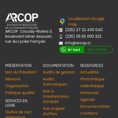
Localisation Google
map
(225) 27 22 400 040
ARCOP Cocody-Riviera 3,
boulevard Usher Assouan,
(225) 05 55 000 322
rue du Lycée Français
info@arcop.ci
[vstrsnln_info]
PRÉSENTATION
DOCUMENTATION
RESSOURCES
Mot du Président
Audits de gestion
Actualités
Missions
Audits
Photothèque
thématiques
Organisation
Vidéothèque
Avis à
Politique qualité
Annonces​
manifestation
Agenda
SERVICES EN
d’intérêt
LIGNE
Documentation
Avis d’appel
Quitus de non
Contacts
d’offres
redevance