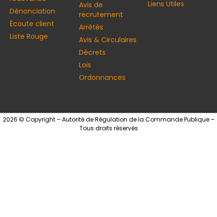
Liens Utiles
Avis de
Dénonciation
recrutement
Écoute client
Arrêtés
Liste Rouge
Avis & Circulaires
Décrets
Lois
Ordonnances
2026 © Copyright – Autorité de Régulation de la Commande Publique –
Tous droits réservés