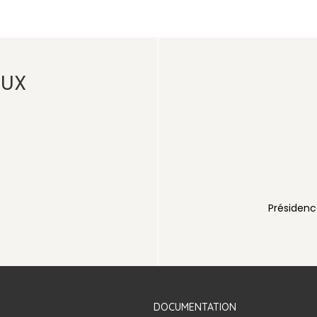
AUX
voirienne
Présidenc
DOCUMENTATION