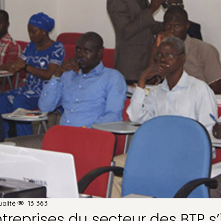
ualité
13 363
treprises du secteur des BTP s’