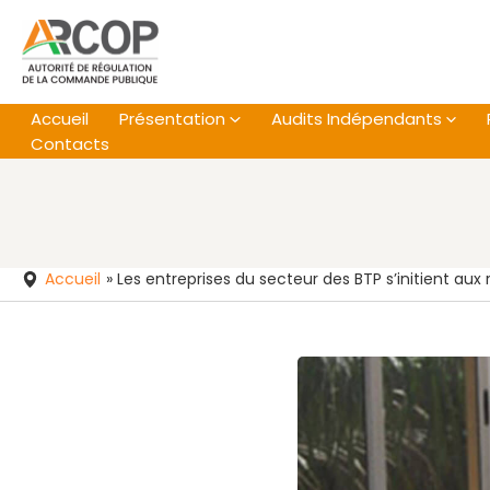
Aller
au
contenu
Accueil
Présentation
Audits Indépendants
Contacts
Accueil
»
Les entreprises du secteur des BTP s’initient aux 