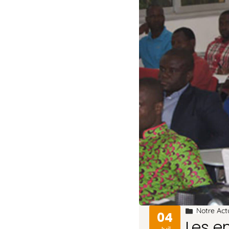
Notre Act
04
Les en