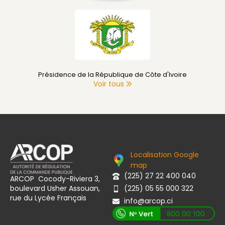
Primature de Côte d'Ivoire
Voir tous
Localisation Google
map
(225) 27 22 400 040
ARCOP Cocody-Riviera 3,
boulevard Usher Assouan,
(225) 05 55 000 322
rue du Lycée Français
info@arcop.ci