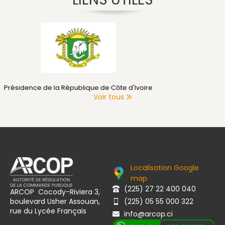
Primature de Côte d'Ivoire
Voir tous
Localisation Google
map
(225) 27 22 400 040
ARCOP Cocody-Riviera 3,
boulevard Usher Assouan,
(225) 05 55 000 322
rue du Lycée Français
info@arcop.ci