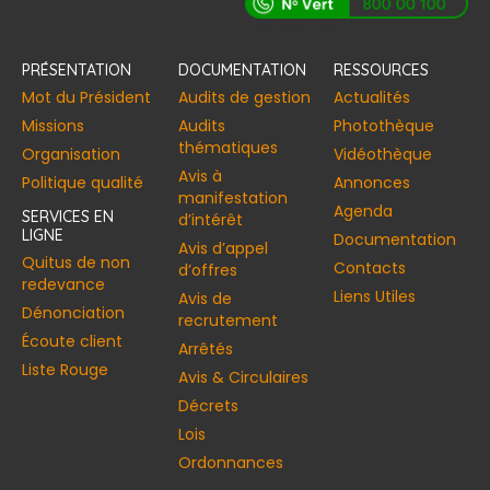
[vstrsnln_info]
PRÉSENTATION
DOCUMENTATION
RESSOURCES
Mot du Président
Audits de gestion
Actualités
Missions
Audits
Photothèque
thématiques
Organisation
Vidéothèque
Avis à
Politique qualité
Annonces​
manifestation
Agenda
SERVICES EN
d’intérêt
LIGNE
Documentation
Avis d’appel
Quitus de non
Contacts
d’offres
redevance
Liens Utiles
Avis de
Dénonciation
recrutement
Écoute client
Arrêtés
Liste Rouge
Avis & Circulaires
Décrets
Lois
Ordonnances