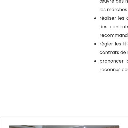
œuvre des mo
les marchés p
réaliser les
des contrats
recommandat
régler les l
contrats de 
prononcer d
reconnus cou