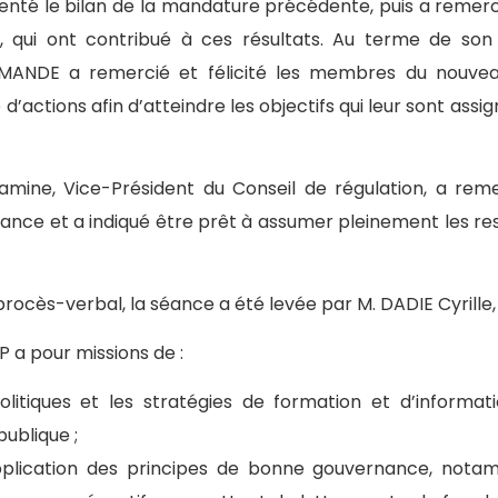
enté le bilan de la mandature précédente, puis a remerci
t, qui ont contribué à ces résultats. Au terme de 
MANDE a remercié et félicité les membres du nouveau
 d’actions afin d’atteindre les objectifs qui leur sont as
Lamine, Vice-Président du Conseil de régulation, a re
iance et a indiqué être prêt à assumer pleinement les resp
procès-verbal, la séance a été levée par M. DADIE Cyrille
 a pour missions de :
politiques et les stratégies de formation et d’informa
blique ;
’application des principes de bonne gouvernance, not