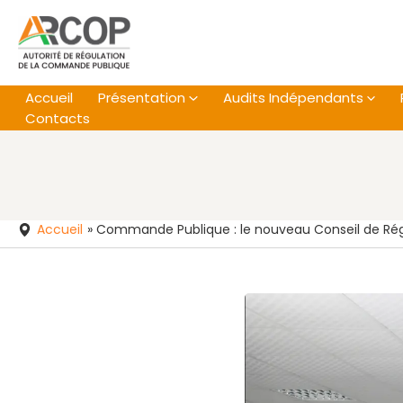
Aller
au
contenu
Accueil
Présentation
Audits Indépendants
Contacts
Accueil
»
Commande Publique : le nouveau Conseil de Régul