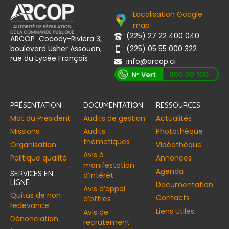
Localisation Google
map
(225) 27 22 400 040
ARCOP Cocody-Riviera 3,
boulevard Usher Assouan,
(225) 05 55 000 322
rue du Lycée Français
info@arcop.ci
[vstrsnln_info]
PRÉSENTATION
DOCUMENTATION
RESSOURCES
Mot du Président
Audits de gestion
Actualités
Missions
Audits
Photothèque
thématiques
Organisation
Vidéothèque
Avis à
Politique qualité
Annonces​
manifestation
Agenda
SERVICES EN
d’intérêt
LIGNE
Documentation
Avis d’appel
Quitus de non
Contacts
d’offres
redevance
Liens Utiles
Avis de
Dénonciation
recrutement