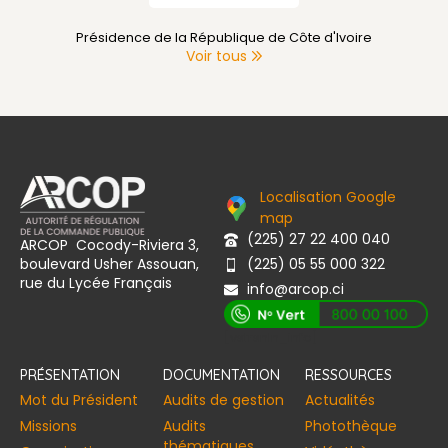
Présidence de la République de Côte d'Ivoire
Voir tous
Localisation Google
map
(225) 27 22 400 040
ARCOP Cocody-Riviera 3,
boulevard Usher Assouan,
(225) 05 55 000 322
rue du Lycée Français
info@arcop.ci
[vstrsnln_info]
PRÉSENTATION
DOCUMENTATION
RESSOURCES
Mot du Président
Audits de gestion
Actualités
Missions
Audits
Photothèque
thématiques