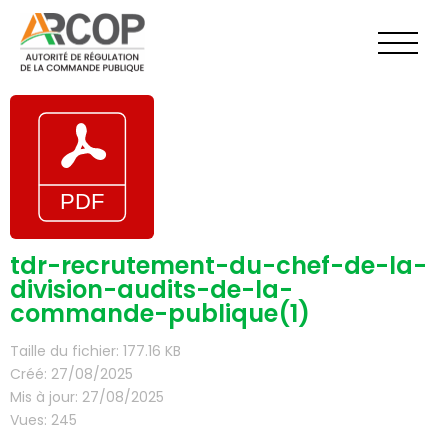
Aller
au
contenu
tdr-recrutement-du-chef-de-la-
division-audits-de-la-
commande-publique(1)
Taille du fichier: 177.16 KB
Créé: 27/08/2025
Mis à jour: 27/08/2025
Vues: 245