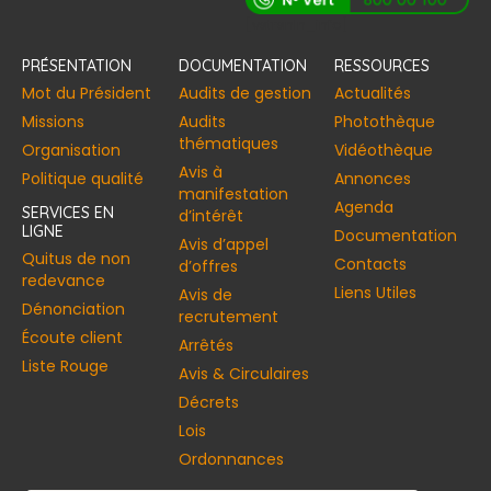
[vstrsnln_info]
PRÉSENTATION
DOCUMENTATION
RESSOURCES
Mot du Président
Audits de gestion
Actualités
Missions
Audits
Photothèque
thématiques
Organisation
Vidéothèque
Avis à
Politique qualité
Annonces​
manifestation
Agenda
SERVICES EN
d’intérêt
LIGNE
Documentation
Avis d’appel
Quitus de non
Contacts
d’offres
redevance
Liens Utiles
Avis de
Dénonciation
recrutement
Écoute client
Arrêtés
Liste Rouge
Avis & Circulaires
Décrets
Lois
Ordonnances