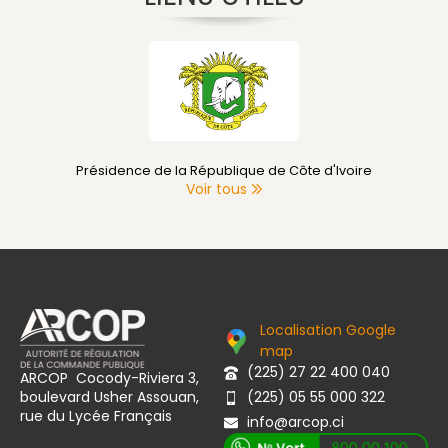
Présidence de la République de Côte d'Ivoire
Voir tous
Localisation Google
map
(225) 27 22 400 040
ARCOP Cocody-Riviera 3,
boulevard Usher Assouan,
(225) 05 55 000 322
rue du Lycée Français
info@arcop.ci