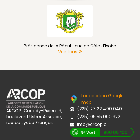
Présidence de la République de Côte d'Ivoire
Voir tous
Localisation Google
map
(225) 27 22 400 040
ARCOP Cocody-Riviera 3,
boulevard Usher Assouan,
(225) 05 55 000 322
rue du Lycée Français
info@arcop.ci
[vstrsnln_info]