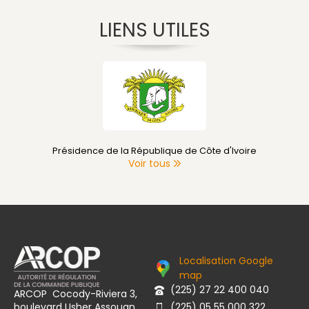
LIENS UTILES
Présidence de la République de Côte d'Ivoire
Voir tous
Localisation Google
map
(225) 27 22 400 040
ARCOP Cocody-Riviera 3,
boulevard Usher Assouan,
(225) 05 55 000 322