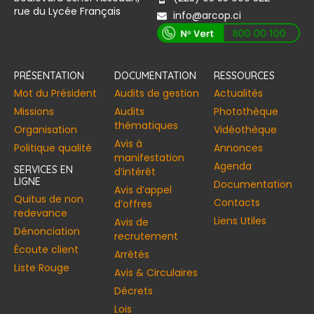
rue du Lycée Français
info@arcop.ci
[vstrsnln_info]
PRÉSENTATION
DOCUMENTATION
RESSOURCES
Mot du Président
Audits de gestion
Actualités
Missions
Audits
Photothèque
thématiques
Organisation
Vidéothèque
Avis à
Politique qualité
Annonces​
manifestation
Agenda
SERVICES EN
d’intérêt
LIGNE
Documentation
Avis d’appel
Quitus de non
Contacts
d’offres
redevance
Liens Utiles
Avis de
Dénonciation
recrutement
Écoute client
Arrêtés
Liste Rouge
Avis & Circulaires
Décrets
Lois