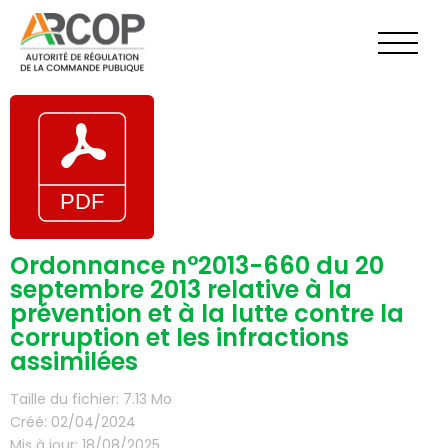
Aller
au
contenu
Ordonnance n°2013-660 du 20
septembre 2013 relative à la
prévention et à la lutte contre la
corruption et les infractions
assimilées
Taille du fichier: 7.13 Mo
Créé: 02/04/2024
Mis à jour: 18/08/2025