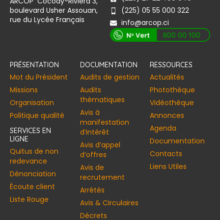
ARCOP Cocody-Riviera 3,
boulevard Usher Assouan,
(225) 05 55 000 322
rue du Lycée Français
info@arcop.ci
[vstrsnln_info]
PRÉSENTATION
DOCUMENTATION
RESSOURCES
Mot du Président
Audits de gestion
Actualités
Missions
Audits
Photothèque
thématiques
Organisation
Vidéothèque
Avis à
Politique qualité
Annonces​
manifestation
Agenda
SERVICES EN
d’intérêt
LIGNE
Documentation
Avis d’appel
Quitus de non
Contacts
d’offres
redevance
Liens Utiles
Avis de
Dénonciation
recrutement
Écoute client
Arrêtés
Liste Rouge
Avis & Circulaires
Décrets