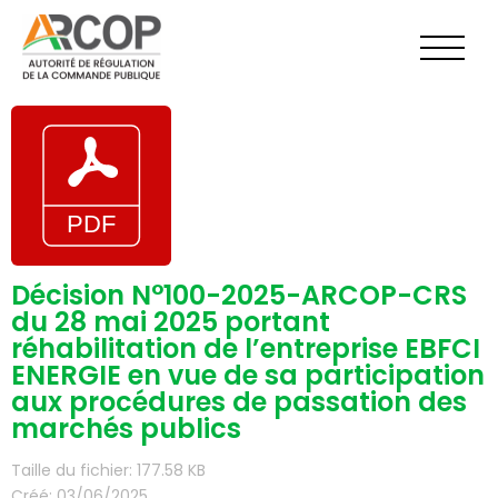
Aller
au
contenu
Décision N°100-2025-ARCOP-CRS
du 28 mai 2025 portant
réhabilitation de l’entreprise EBFCI
ENERGIE en vue de sa participation
aux procédures de passation des
marchés publics
Taille du fichier: 177.58 KB
Créé: 03/06/2025