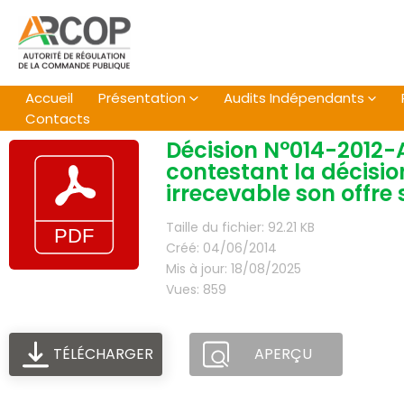
Aller
au
contenu
Accueil
Présentation
Audits Indépendants
Contacts
Décision N°014-2012-A
contestant la décisio
irrecevable son offre
Taille du fichier: 92.21 KB
Créé: 04/06/2014
Mis à jour: 18/08/2025
Vues: 859
TÉLÉCHARGER
APERÇU