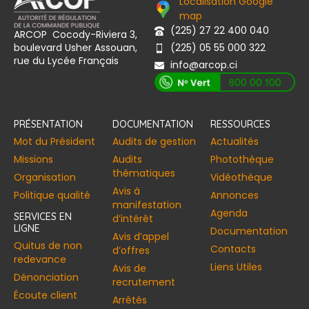
Localisation Google
map
(225) 27 22 400 040
ARCOP Cocody-Riviera 3,
boulevard Usher Assouan,
(225) 05 55 000 322
rue du Lycée Français
info@arcop.ci
[vstrsnln_info]
PRÉSENTATION
DOCUMENTATION
RESSOURCES
Mot du Président
Audits de gestion
Actualités
Missions
Audits
Photothèque
thématiques
Organisation
Vidéothèque
Avis à
Politique qualité
Annonces​
manifestation
Agenda
SERVICES EN
d’intérêt
LIGNE
Documentation
Avis d’appel
Quitus de non
Contacts
d’offres
redevance
Liens Utiles
Avis de
Dénonciation
recrutement
Écoute client
Arrêtés