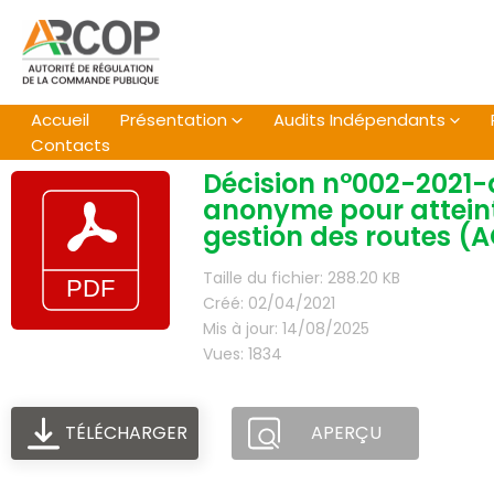
Aller
au
contenu
Accueil
Présentation
Audits Indépendants
Contacts
Décision n°002-2021-
anonyme pour atteint
gestion des routes 
Taille du fichier: 288.20 KB
Créé: 02/04/2021
Mis à jour: 14/08/2025
Vues: 1834
TÉLÉCHARGER
APERÇU