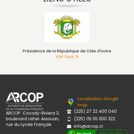
Présidence de la République de Côte d'Ivoire
Voir tous
Localisation Google
map
(225) 27 22 400 040
ARCOP Cocody-Riviera 3,
boulevard Usher Assouan,
(225) 05 55 000 322
rue du Lycée Français
info@arcop.ci