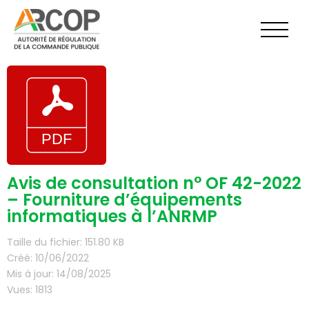
Aller
au
contenu
Avis de consultation n° OF 42-2022
– Fourniture d’équipements
informatiques à l’ANRMP
Taille du fichier: 151.80 KB
Créé: 10/06/2022
Mis à jour: 14/08/2025
Vues: 1813