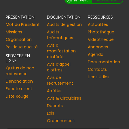
[vstrsnln_info]
PRÉSENTATION
DOCUMENTATION
RESSOURCES
Mot du Président
Audits de gestion
Actualités
Missions
Audits
Photothèque
thématiques
Organisation
Vidéothèque
Avis à
Politique qualité
Annonces​
manifestation
Agenda
SERVICES EN
d’intérêt
LIGNE
Documentation
Avis d’appel
Quitus de non
Contacts
d’offres
redevance
Liens Utiles
Avis de
Dénonciation
recrutement
Écoute client
Arrêtés
Liste Rouge
Avis & Circulaires
Décrets
Lois
Ordonnances