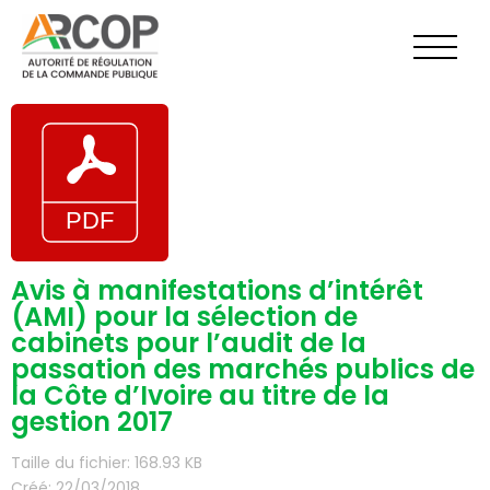
Aller
au
contenu
Avis à manifestations d’intérêt
(AMI) pour la sélection de
cabinets pour l’audit de la
passation des marchés publics de
la Côte d’Ivoire au titre de la
gestion 2017
Taille du fichier: 168.93 KB
Créé: 22/03/2018