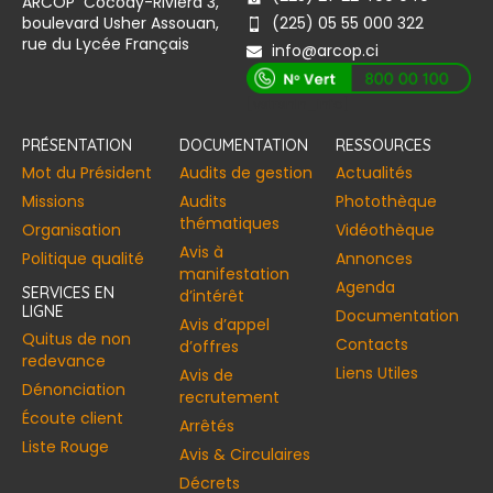
ARCOP Cocody-Riviera 3,
boulevard Usher Assouan,
(225) 05 55 000 322
rue du Lycée Français
info@arcop.ci
[vstrsnln_info]
PRÉSENTATION
DOCUMENTATION
RESSOURCES
Mot du Président
Audits de gestion
Actualités
Missions
Audits
Photothèque
thématiques
Organisation
Vidéothèque
Avis à
Politique qualité
Annonces​
manifestation
Agenda
SERVICES EN
d’intérêt
LIGNE
Documentation
Avis d’appel
Quitus de non
Contacts
d’offres
redevance
Liens Utiles
Avis de
Dénonciation
recrutement
Écoute client
Arrêtés
Liste Rouge
Avis & Circulaires
Décrets