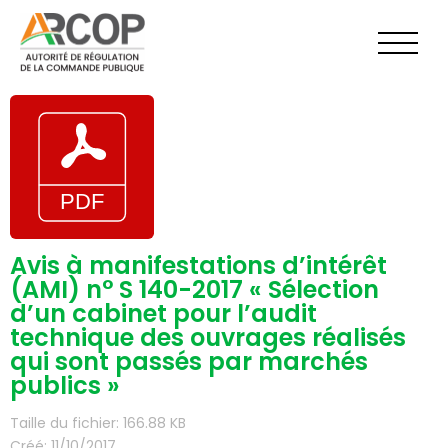
Aller
au
contenu
Avis à manifestations d’intérêt
(AMI) n° S 140-2017 « Sélection
d’un cabinet pour l’audit
technique des ouvrages réalisés
qui sont passés par marchés
publics »
Taille du fichier: 166.88 KB
Créé: 11/10/2017