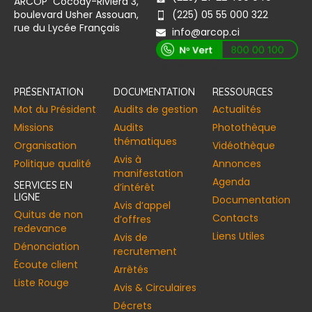
ARCOP Cocody-Riviera 3,
boulevard Usher Assouan,
(225) 05 55 000 322
rue du Lycée Français
info@arcop.ci
[vstrsnln_info]
PRÉSENTATION
DOCUMENTATION
RESSOURCES
Mot du Président
Audits de gestion
Actualités
Missions
Audits
Photothèque
thématiques
Organisation
Vidéothèque
Avis à
Politique qualité
Annonces​
manifestation
Agenda
SERVICES EN
d’intérêt
LIGNE
Documentation
Avis d’appel
Quitus de non
Contacts
d’offres
redevance
Liens Utiles
Avis de
Dénonciation
recrutement
Écoute client
Arrêtés
Liste Rouge
Avis & Circulaires
Décrets