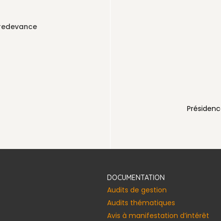
AUX
 redevance
voirienne
Présidenc
DOCUMENTATION
Audits de gestion
Audits thématiques
Avis à manifestation d’intérêt