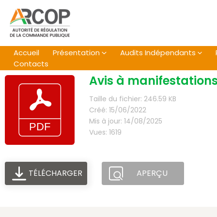
Aller
au
contenu
Accueil
Présentation
Audits Indépendants
Contacts
Avis à manifestations
Taille du fichier: 246.59 KB
Créé: 15/06/2022
Mis à jour: 14/08/2025
Vues: 1619
TÉLÉCHARGER
APERÇU