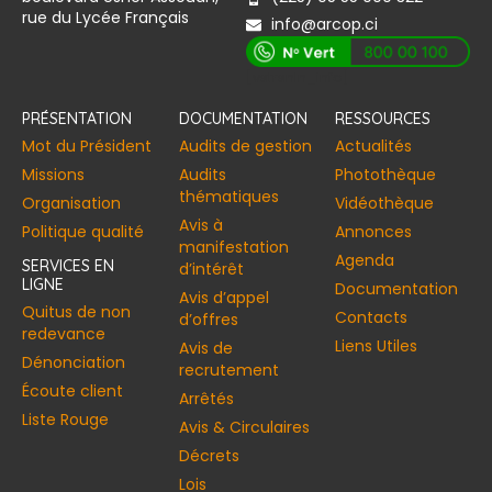
rue du Lycée Français
info@arcop.ci
[vstrsnln_info]
PRÉSENTATION
DOCUMENTATION
RESSOURCES
Mot du Président
Audits de gestion
Actualités
Missions
Audits
Photothèque
thématiques
Organisation
Vidéothèque
Avis à
Politique qualité
Annonces​
manifestation
Agenda
SERVICES EN
d’intérêt
LIGNE
Documentation
Avis d’appel
Quitus de non
Contacts
d’offres
redevance
Liens Utiles
Avis de
Dénonciation
recrutement
Écoute client
Arrêtés
Liste Rouge
Avis & Circulaires
Décrets
Lois