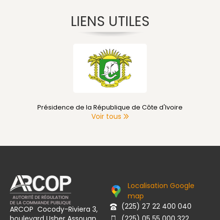
LIENS UTILES
Présidence de la République de Côte d'Ivoire
Voir tous
Localisation Google
map
(225) 27 22 400 040
ARCOP Cocody-Riviera 3,
boulevard Usher Assouan,
(225) 05 55 000 322