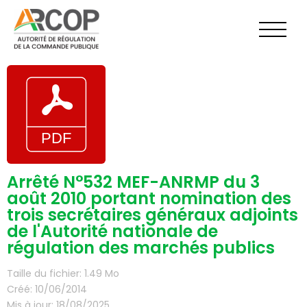
Aller
au
contenu
Arrêté N°532 MEF-ANRMP du 3
août 2010 portant nomination des
trois secrétaires généraux adjoints
de l'Autorité nationale de
régulation des marchés publics
Taille du fichier: 1.49 Mo
Créé: 10/06/2014
Mis à jour: 18/08/2025