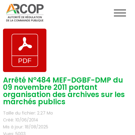
Aller
au
contenu
Arrêté N°484 MEF-DGBF-DMP du
09 novembre 2011 portant
organisation des archives sur les
marchés publics
Taille du fichier: 2.27 Mo
Créé: 10/06/2014
Mis à jour: 18/08/2025
Vues: 5003