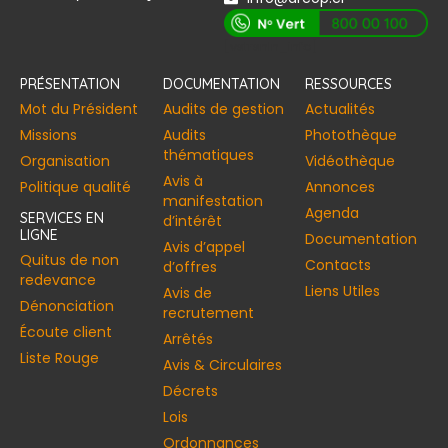
[vstrsnln_info]
PRÉSENTATION
DOCUMENTATION
RESSOURCES
Mot du Président
Audits de gestion
Actualités
Missions
Audits
Photothèque
thématiques
Organisation
Vidéothèque
Avis à
Politique qualité
Annonces​
manifestation
Agenda
SERVICES EN
d’intérêt
LIGNE
Documentation
Avis d’appel
Quitus de non
Contacts
d’offres
redevance
Liens Utiles
Avis de
Dénonciation
recrutement
Écoute client
Arrêtés
Liste Rouge
Avis & Circulaires
Décrets
Lois
Ordonnances