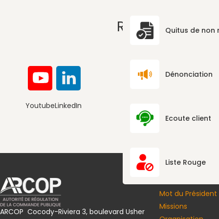
RÉSEAUX SOCI
Quitus de non
Dénonciation
Youtube
LinkedIn
Convention de la Société Civile I
Ecoute client
Liste Rouge
PRÉSENTATION
Mot du Président
Missions
ARCOP Cocody-Riviera 3, boulevard Usher