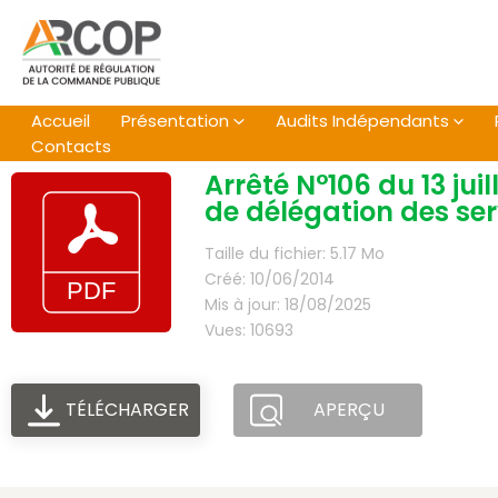
Aller
au
contenu
Accueil
Présentation
Audits Indépendants
Contacts
Arrêté N°106 du 13 ju
de délégation des ser
Taille du fichier: 5.17 Mo
Créé: 10/06/2014
Mis à jour: 18/08/2025
Vues: 10693
TÉLÉCHARGER
APERÇU