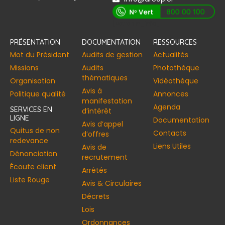
[vstrsnln_info]
PRÉSENTATION
DOCUMENTATION
RESSOURCES
Mot du Président
Audits de gestion
Actualités
Missions
Audits
Photothèque
thématiques
Organisation
Vidéothèque
Avis à
Politique qualité
Annonces​
manifestation
Agenda
SERVICES EN
d’intérêt
LIGNE
Documentation
Avis d’appel
Quitus de non
Contacts
d’offres
redevance
Liens Utiles
Avis de
Dénonciation
recrutement
Écoute client
Arrêtés
Liste Rouge
Avis & Circulaires
Décrets
Lois
Ordonnances