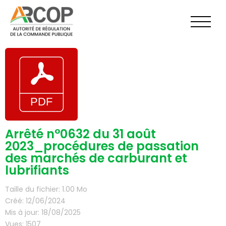
Aller
au
contenu
Arrêté n°0632 du 31 août
2023_procédures de passation
des marchés de carburant et
lubrifiants
Taille du fichier: 1.00 Mo
Créé: 12/06/2024
Mis à jour: 18/08/2025
Vues: 1507