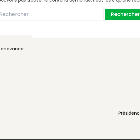
pouvons pas trouver le contenu demandé. Peut-être qu’une rec
chercher :
 redevance
AUX
voirienne
Présidenc