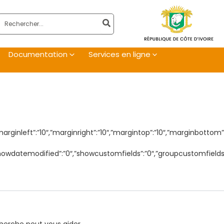
Rechercher:
Documentation
Services en ligne
0″,”marginleft”:”10″,”marginright”:”10″,”margintop”:”10″,”marginbot
,”showdatemodified”:”0″,”showcustomfields”:”0″,”groupcustomfields”