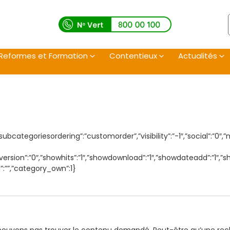
Reformes et Formation
Contentieux
Actualités
,”subcategoriesordering”:”customorder”,”visibility”:”-1″,”social”:”
howversion”:”0″,”showhits”:”1″,”showdownload”:”1″,”showdateadd”:”1″
”:””,”category_own”:1}