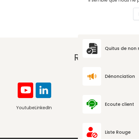
Il semble que nous ne 
Re
Quitus de non
RÉSEAUX SOCI
Dénonciation
Ecoute client
Youtube
LinkedIn
Convention de la Société Civile I
Liste Rouge