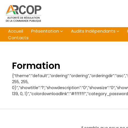
Aller
au
contenu
Accueil
Présentation
Audits Indépendants
Contacts
Formation
{“theme”:”default”,”ordering”:”ordering”,”orderingdir”:”asc”
255, 255,
0)”,”showtitle”:”1″,”showdescription”:”0″,”showsize”:”0″,”s
139, 0, 1)”,”colordownloadlink”:”#ffffff”,”category_password