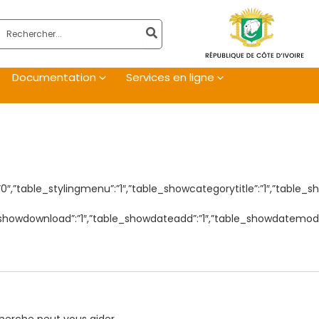
Rechercher:
Documentation
Services en ligne
al”:”0″,”table_stylingmenu”:”1″,”table_showcategorytitle”:”1″,”ta
able_showdownload”:”1″,”table_showdateadd”:”1″,”table_showdatemo