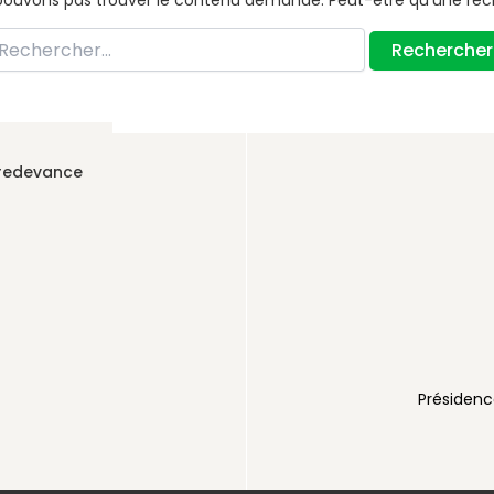
pouvons pas trouver le contenu demandé. Peut-être qu’une rec
chercher :
 redevance
AUX
voirienne
Présidenc