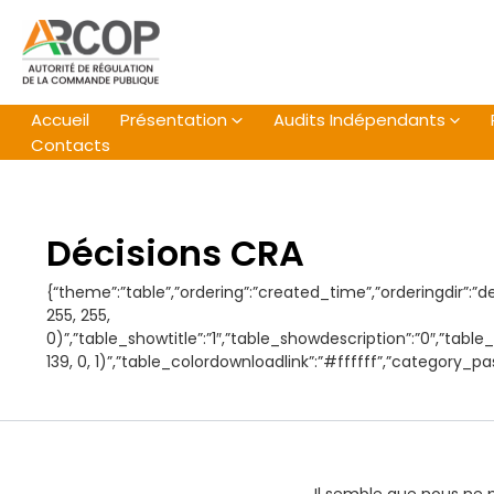
Aller
au
contenu
Accueil
Présentation
Audits Indépendants
Contacts
Décisions CRA
{“theme”:”table”,”ordering”:”created_time”,”orderingdir”:”d
255, 255,
0)”,”table_showtitle”:”1″,”table_showdescription”:”0″,”tab
139, 0, 1)”,”table_colordownloadlink”:”#ffffff”,”category_p