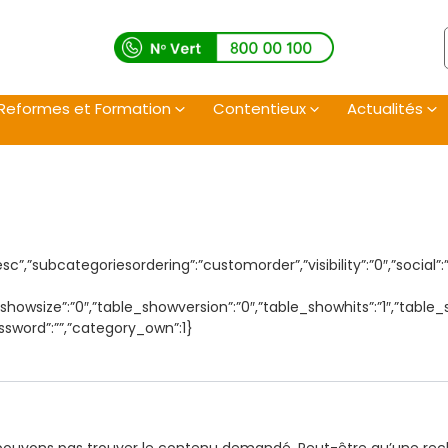
Reformes et Formation
Contentieux
Actualités
esc”,”subcategoriesordering”:”customorder”,”visibility”:”0″,”soci
le_showsize”:”0″,”table_showversion”:”0″,”table_showhits”:”1″,”t
assword”:””,”category_own”:1}