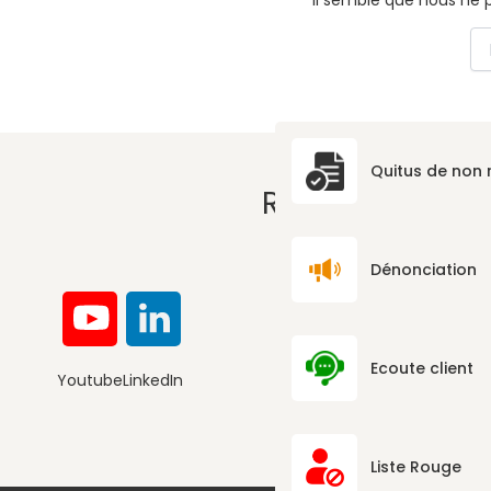
Il semble que nous ne 
Re
Quitus de non
RÉSEAUX SOCI
Dénonciation
Ecoute client
Youtube
LinkedIn
Convention de la Société Civile I
Liste Rouge