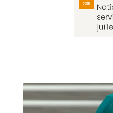
2015
Nati
serv
juill