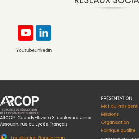
RÉSEAUX SOCI
Youtube
LinkedIn
Convention de la Société Civile I
PRÉSENTATION
Mot du Président
Missions
ARCOP Cocody-Riviera 3, boulevard Usher
Organisation
Assouan, rue du Lycée Français
Politique qualité
Localisation Google map