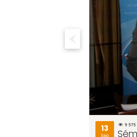
9 575
13
Sémi
Sep