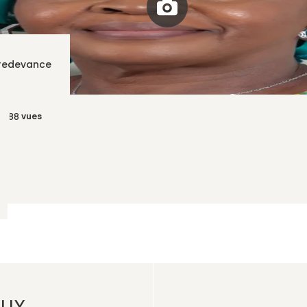
 redevance
vues
 088