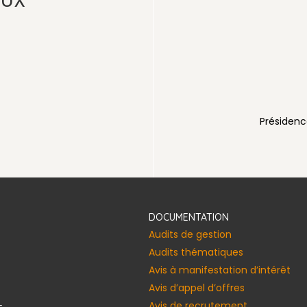
AUX
voirienne
Présidenc
DOCUMENTATION
Audits de gestion
Audits thématiques
Avis à manifestation d’intérêt
Avis d’appel d’offres
Avis de recrutement