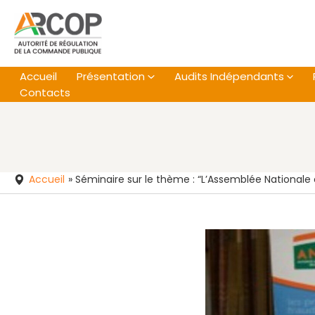
Aller
au
contenu
Accueil
Présentation
Audits Indépendants
Contacts
Accueil
»
Séminaire sur le thème : “L’Assemblée Nationale e