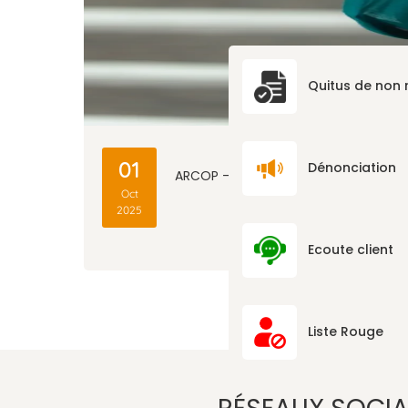
Quitus de non
3
01
Dénonciation
ARCOP – LE CONSEIL
Oct
2025
Ecoute client
Liste Rouge