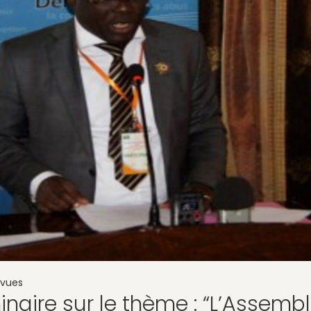
vues
naire sur le thème : “L’Assemb