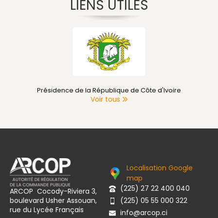
LIENS UTILES
Présidence de la République de Côte d'Ivoire
Voir tous
Localisation Google
map
(225) 27 22 400 040
ARCOP Cocody-Riviera 3,
boulevard Usher Assouan,
(225) 05 55 000 322
rue du Lycée Français
info@arcop.ci