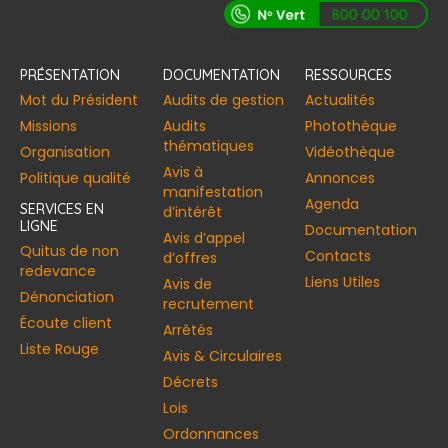
[vstrsnln_info]
PRÉSENTATION
DOCUMENTATION
RESSOURCES
Mot du Président
Audits de gestion
Actualités
Missions
Audits
Photothèque
thématiques
Organisation
Vidéothèque
Avis à
Politique qualité
Annonces​
manifestation
Agenda
SERVICES EN
d’intérêt
LIGNE
Documentation
Avis d’appel
Quitus de non
Contacts
d’offres
redevance
Liens Utiles
Avis de
Dénonciation
recrutement
Écoute client
Arrêtés
Liste Rouge
Avis & Circulaires
Décrets
Lois
Ordonnances