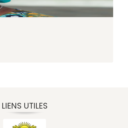
2
N
20
LIENS UTILES