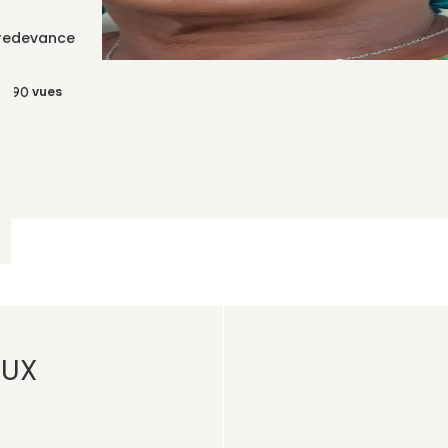
 redevance
vues
 090
AUX