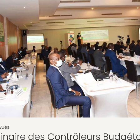
vues
naire des Contrôleurs Budgéta