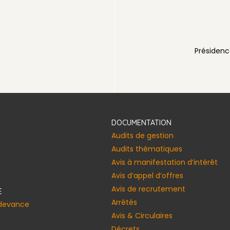
voirienne
Présidenc
DOCUMENTATION
Audits de gestion
Audits thématiques
Avis à manifestation d’intérêt
Avis d’appel d’offres
Avis de recrutement
E
Arrêtés
edevance
Avis & Circulaires
Décrets