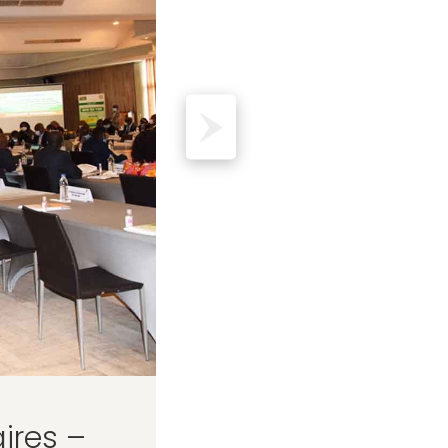
ires –