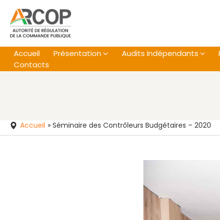
Aller
au
contenu
Accueil
Présentation
Audits Indépendants
Contacts
Accueil
»
Séminaire des Contrôleurs Budgétaires – 2020