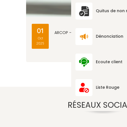
Quitus de non
3
01
ARCOP – LE CONSEIL
Dénonciation
Oct
2025
Ecoute client
Liste Rouge
RÉSEAUX SOCI