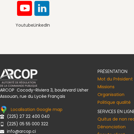
Youtube
LinkedIn
Convention de la Société Civile I
PRÉSENTATION
Mot du Président
Missions
ARCOP Cocody-Riviera 3, boulevard Usher
Organisation
Assouan, rue du Lycée Français
Politique qualité
Localisation Google map
SERVICES EN LIGN
(225) 27 22 400 040
Quitus de non r
(225) 05 55 000 322
Dénonciation
info@arcop.ci