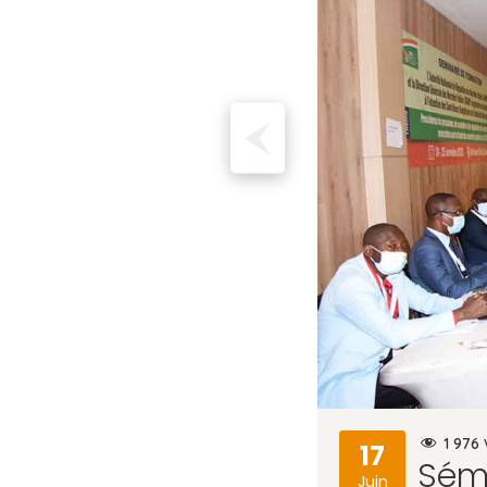
1 976
17
Sémi
Juin