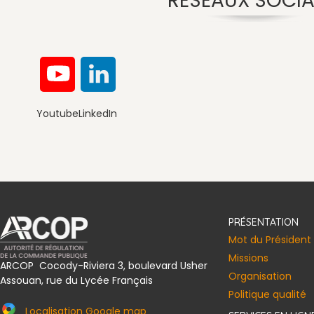
RÉSEAUX SOCI
Youtube
LinkedIn
Convention de la Société Civile I
PRÉSENTATION
Mot du Président
Missions
ARCOP Cocody-Riviera 3, boulevard Usher
Organisation
Assouan, rue du Lycée Français
Politique qualité
Localisation Google map