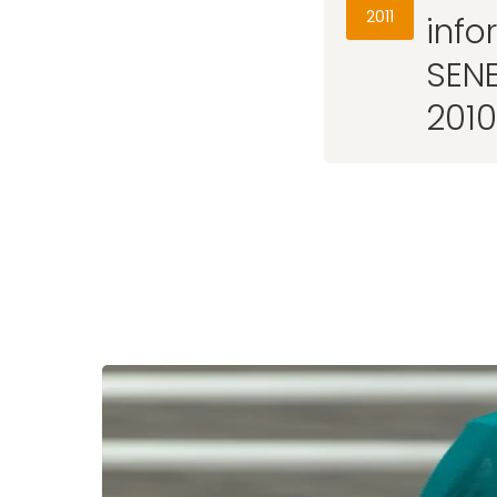
2011
info
SENE
2010