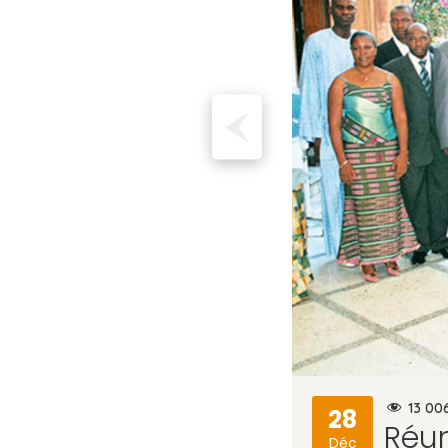
13 00
28
Réu
Déc