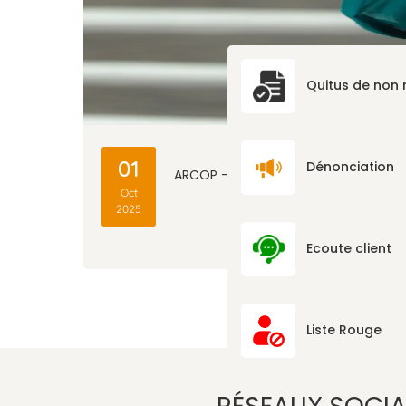
Quitus de non
3
01
Dénonciation
ARCOP – LE CONSEIL
Oct
2025
Ecoute client
Liste Rouge