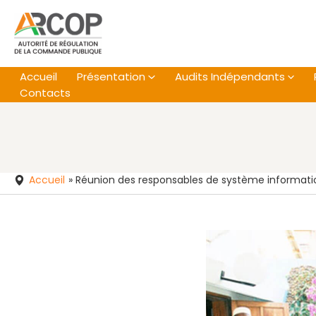
Aller
au
contenu
Accueil
Présentation
Audits Indépendants
Contacts
Accueil
»
Réunion des responsables de système information