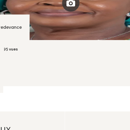
 redevance
vues
 095