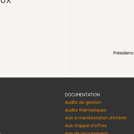
AUX
voirienne
Présidenc
DOCUMENTATION
Audits de gestion
Audits thématiques
Avis à manifestation d’intérêt
Avis d’appel d’offres
Avis de recrutement