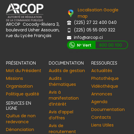
Localisation Google
map
(225) 27 22 400 040
ARCOP Cocody-Riviera 3,
boulevard Usher Assouan,
(225) 05 55 000 322
rue du Lycée Français
info@arcop.ci
[vstrsnln_info]
PRÉSENTATION
DOCUMENTATION
RESSOURCES
Mot du Président
Audits de gestion
Actualités
Missions
Audits
Photothèque
thématiques
Organisation
Vidéothèque
Avis à
Politique qualité
Annonces​
manifestation
Agenda
SERVICES EN
d’intérêt
LIGNE
Documentation
Avis d’appel
Quitus de non
Contacts
d’offres
redevance
Liens Utiles
Avis de
Dénonciation
recrutement