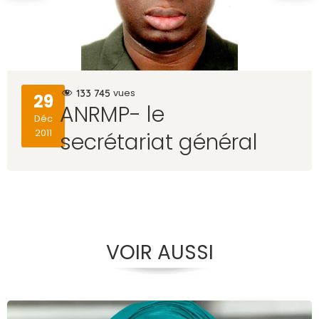
133 745
vues
29
ANRMP- le
Déc
2011
secrétariat général
VOIR AUSSI