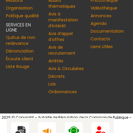
Missions
Audits
Photothèque
thématiques
Organisation
Vidéothèque
Avis à
Politique qualité
Annonces​
manifestation
Agenda
SERVICES EN
d’intérêt
LIGNE
Documentation
Avis d’appel
Quitus de non
Contacts
d’offres
redevance
Liens Utiles
Avis de
Dénonciation
recrutement
Écoute client
Arrêtés
Liste Rouge
Avis & Circulaires
Décrets
Lois
Ordonnances
2026 © Copyright – Autorité de Régulation de la Commande Publique –
Tous droits réservés