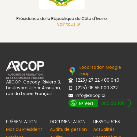
Primature de Côte d'Ivoire
Voir tous
Localisation Google
map
(225) 27 22 400 040
ARCOP Cocody-Riviera 3,
boulevard Usher Assouan,
(225) 05 55 000 322
rue du Lycée Français
info@arcop.ci
[vstrsnln_info]
PRÉSENTATION
DOCUMENTATION
RESSOURCES
Mot du Président
Audits de gestion
Actualités