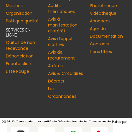
Missions
Audits
Photothèque
thématiques
Organisation
Vidéothèque
Avis à
Politique qualité
Annonces​
manifestation
Agenda
SERVICES EN
d’intérêt
LIGNE
Documentation
Avis d’appel
Quitus de non
Contacts
d’offres
redevance
Liens Utiles
Avis de
Dénonciation
recrutement
Écoute client
Arrêtés
Liste Rouge
Avis & Circulaires
Décrets
Lois
Ordonnances
2026 © Copyright – Autorité de Régulation de la Commande Publique –
Tous droits réservés