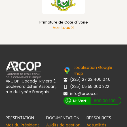
Primature de Côte d'Ivoire
Voir tous
Localisation Google
map
(225) 27 22 400 040
ARCOP Cocody-Riviera 3,
boulevard Usher Assouan,
(225) 05 55 000 322
rue du Lycée Français
info@arcop.ci
[vstrsnln_info]
PRÉSENTATION
DOCUMENTATION
RESSOURCES
Mot du Président
Audits de gestion
Actualités