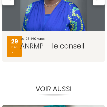
25 490
vues
29
ANRMP – le conseil
Déc
2011
VOIR AUSSI