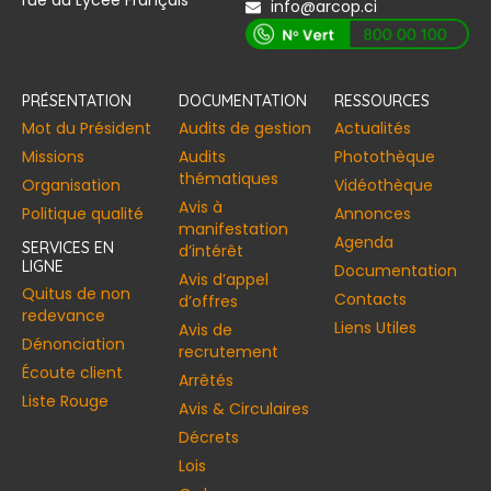
rue du Lycée Français
info@arcop.ci
[vstrsnln_info]
PRÉSENTATION
DOCUMENTATION
RESSOURCES
Mot du Président
Audits de gestion
Actualités
Missions
Audits
Photothèque
thématiques
Organisation
Vidéothèque
Avis à
Politique qualité
Annonces​
manifestation
Agenda
SERVICES EN
d’intérêt
LIGNE
Documentation
Avis d’appel
Quitus de non
Contacts
d’offres
redevance
Liens Utiles
Avis de
Dénonciation
recrutement
Écoute client
Arrêtés
Liste Rouge
Avis & Circulaires
Décrets
Lois