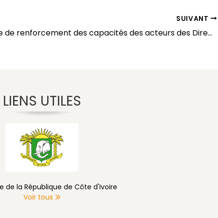
SUIVANT
Séminaire de renforcement des capacités des acteurs des Directions des Affaires Financières des Établissements Publics Nationaux (EPN) sur le thème « Procédures de passation des marchés publics et d’exécution des crédits budgétaires dans les établissements publics nationaux » – Du 19 au 22 octobre 2021 à Hôtel Golden Palace de Grand-Bassam
LIENS UTILES
e de la République de Côte d'Ivoire
Voir tous