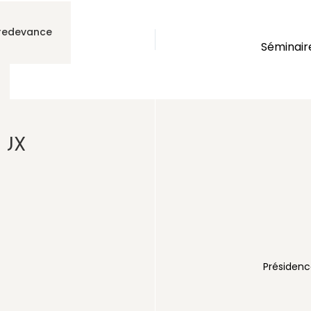
 redevance
Séminaire de formation des bureaux d’études de la Chambre Nationale des Ingénieurs conseils et Experts en génie civil de Cote d’Ivoire (CHANIE), sur le thème « Approche opérationnelle et outils d’élaboration d’une proposition technique et financière pour les cabinets de consultants » – Les 2 et 3 août 2021 à Hôtel GOLDEN PALACE de Grand Bassam
AUX
voirienne
Présidenc