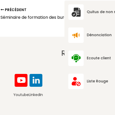
PRÉCÉDENT
Quitus de non
Dénonciation
RÉSEAUX SOCI
Ecoute client
Liste Rouge
Youtube
LinkedIn
Convention de la Société Civile I