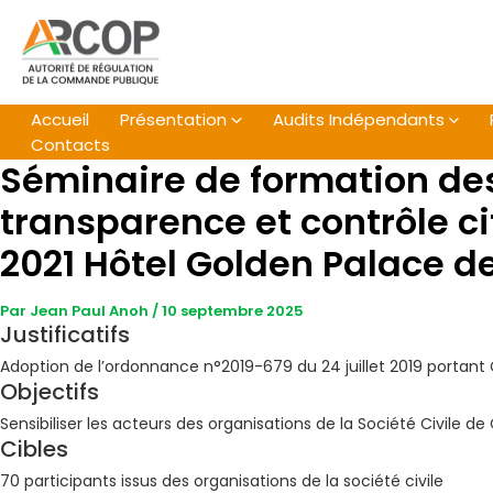
Aller
au
contenu
Accueil
Présentation
Audits Indépendants
Contacts
Séminaire de formation des 
transparence et contrôle c
2021 Hôtel Golden Palace 
Par
Jean Paul Anoh
/
10 septembre 2025
Justificatifs
Adoption de l’ordonnance n°2019-679 du 24 juillet 2019 portan
Objectifs
Sensibiliser les acteurs des organisations de la Société Civile 
Cibles
70 participants issus des organisations de la société civile