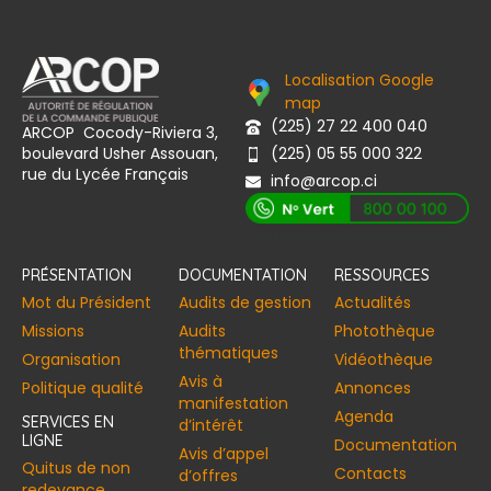
Localisation Google
map
(225) 27 22 400 040
ARCOP Cocody-Riviera 3,
boulevard Usher Assouan,
(225) 05 55 000 322
rue du Lycée Français
info@arcop.ci
[vstrsnln_info]
PRÉSENTATION
DOCUMENTATION
RESSOURCES
Mot du Président
Audits de gestion
Actualités
Missions
Audits
Photothèque
thématiques
Organisation
Vidéothèque
Avis à
Politique qualité
Annonces​
manifestation
Agenda
SERVICES EN
d’intérêt
LIGNE
Documentation
Avis d’appel
Quitus de non
Contacts
d’offres
redevance