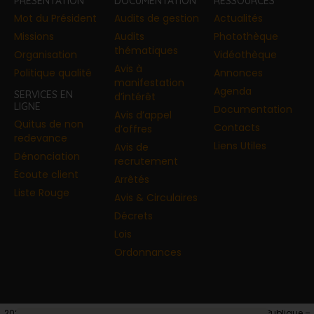
PRÉSENTATION
DOCUMENTATION
RESSOURCES
Mot du Président
Audits de gestion
Actualités
Missions
Audits
Photothèque
thématiques
Organisation
Vidéothèque
Avis à
Politique qualité
Annonces​
manifestation
Agenda
SERVICES EN
d’intérêt
LIGNE
Documentation
Avis d’appel
Quitus de non
Contacts
d’offres
redevance
Liens Utiles
Avis de
Dénonciation
recrutement
Écoute client
Arrêtés
Liste Rouge
Avis & Circulaires
Décrets
Lois
Ordonnances
2026 © Copyright – Autorité de Régulation de la Commande Publique –