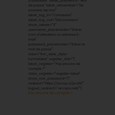
d'utilisateur" label_password="Mot
de passe" label_remember="Se
souvenir de moi"
label_log_in="Connexion"
label_log_out="Déconnexion"
show_labels="0"
username_placeholder="Entrer
nom d'utilisateur ou adresse E-
mail"
password_placeholder="Entrer le
mot de passe"
class="frm_style_style-
formidable" register_link="1"
label_register="Pas encore de
compte ?"
class_register="register-label"
show_lost_password="1"
redirect="https://arcop.ci/profil/"
logout_redirect="arcopci.net/"]
Pas encore de compte ?