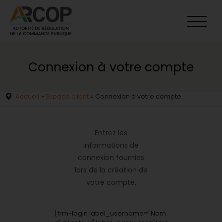
Aller
au
contenu
Connexion à votre compte
Accueil
»
Espace client
»
Connexion à votre compte
Entrez les
informations de
connexion fournies
lors de la création de
votre compte.
[frm-login label_username="Nom